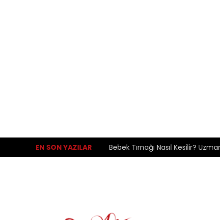
EN SON YAZILAR
Bebek Tırnağı Nasıl Kesilir? Uzma