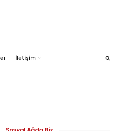
ler
İletişim
Sosyal Ağda Biz