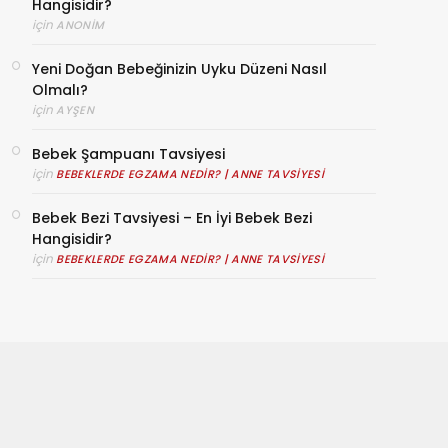
Hangisidir?
için
ANONIM
Yeni Doğan Bebeğinizin Uyku Düzeni Nasıl
Olmalı?
için
AYŞEN
Bebek Şampuanı Tavsiyesi
için
BEBEKLERDE EGZAMA NEDIR? | ANNE TAVSIYESI
Bebek Bezi Tavsiyesi – En İyi Bebek Bezi
Hangisidir?
için
BEBEKLERDE EGZAMA NEDIR? | ANNE TAVSIYESI