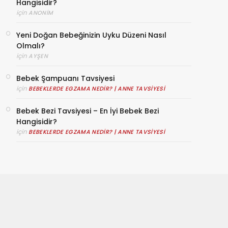
Hangisidir?
için
ANONIM
Yeni Doğan Bebeğinizin Uyku Düzeni Nasıl
Olmalı?
için
AYŞEN
Bebek Şampuanı Tavsiyesi
için
BEBEKLERDE EGZAMA NEDIR? | ANNE TAVSIYESI
Bebek Bezi Tavsiyesi – En İyi Bebek Bezi
Hangisidir?
için
BEBEKLERDE EGZAMA NEDIR? | ANNE TAVSIYESI