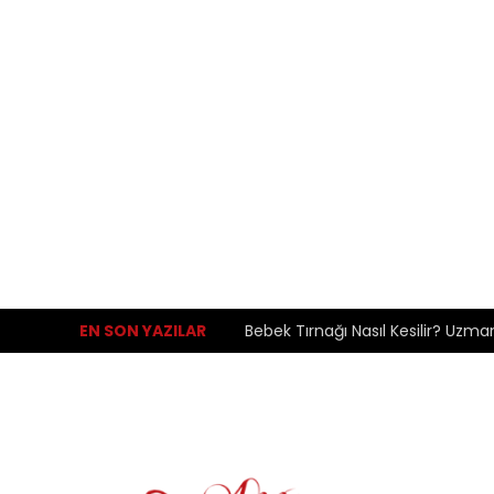
EN SON YAZILAR
Bebek Tırnağı Nasıl Kesilir? Uzma