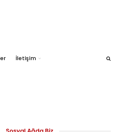
ler
İletişim
Sosyal Ağda Biz