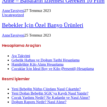
Anne – Babaların İzlemesi Gereken 10 Film
AnneTavsiyesi
27 Temmuz 2023
Uncategorized
Bebekler İçin Özel Banyo Ürünleri
AnneTavsiyesi
25 Temmuz 2023
Hesaplama
Araçları
Aşı Takvimi
Gebelik Haftası ve Doğum Tarihi Hesaplama
Hamilelikte Kilo Alımı Hesaplama
Çocuklar İçin İdeal Boy ve Kilo (Persentil) Hesaplama
Resmi
İşlemler
Yeni Bebeğin Nüfus Cüzdanı Nasıl Çıkartılır?
Yeni Doğan Bebeğin SGK’ya Kaydı Nasıl Yapılır?
Çocuk Yardımı Nedir? Ne Kadardır ve Nasıl Alınır?
Doğum Raporu Nedir? Nasıl Alınır?