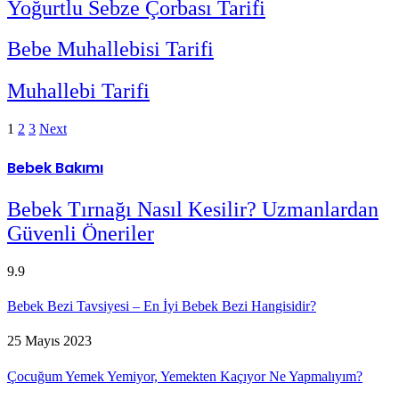
Yoğurtlu Sebze Çorbası Tarifi
Bebe Muhallebisi Tarifi
Muhallebi Tarifi
1
2
3
Next
Bebek
Bakımı
Bebek Tırnağı Nasıl Kesilir? Uzmanlardan
Güvenli Öneriler
9.9
Bebek Bezi Tavsiyesi – En İyi Bebek Bezi Hangisidir?
25 Mayıs 2023
Çocuğum Yemek Yemiyor, Yemekten Kaçıyor Ne Yapmalıyım?