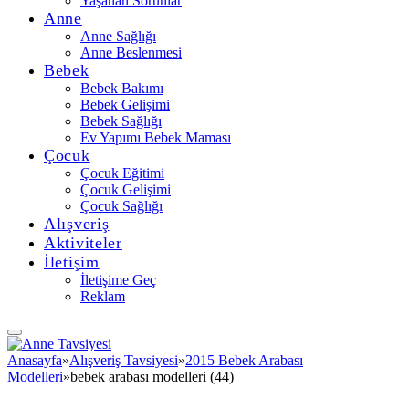
Yaşanan Sorunlar
Anne
Anne Sağlığı
Anne Beslenmesi
Bebek
Bebek Bakımı
Bebek Gelişimi
Bebek Sağlığı
Ev Yapımı Bebek Maması
Çocuk
Çocuk Eğitimi
Çocuk Gelişimi
Çocuk Sağlığı
Alışveriş
Aktiviteler
İletişim
İletişime Geç
Reklam
Anasayfa
»
Alışveriş Tavsiyesi
»
2015 Bebek Arabası
Modelleri
»
bebek arabası modelleri (44)