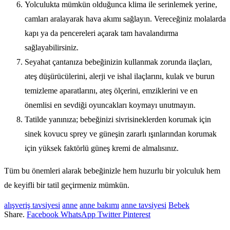
Yolculukta mümkün olduğunca klima ile serinlemek yerine,
camları aralayarak hava akımı sağlayın. Vereceğiniz molalarda
kapı ya da pencereleri açarak tam havalandırma
sağlayabilirsiniz.
Seyahat çantanıza bebeğinizin kullanmak zorunda ilaçları,
ateş düşürücülerini, alerji ve ishal ilaçlarını, kulak ve burun
temizleme aparatlarını, ateş ölçerini, emziklerini ve en
önemlisi en sevdiği oyuncakları koymayı unutmayın.
Tatilde yanınıza; bebeğinizi sivrisineklerden korumak için
sinek kovucu sprey ve güneşin zararlı ışınlarından korumak
için yüksek faktörlü güneş kremi de almalısınız.
Tüm bu önemleri alarak bebeğinizle hem huzurlu bir yolculuk hem
de keyifli bir tatil geçirmeniz mümkün.
alışveriş tavsiyesi
anne
anne bakımı
anne tavsiyesi
Bebek
Share.
Facebook
WhatsApp
Twitter
Pinterest