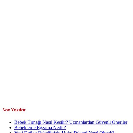
Son Yazılar
Bebek Tırnağı Nasıl Kesilir? Uzmanlardan Güvenli Öneriler
Bebeklerde Egzama Nedir?
Yeni Doğan Bebeğinizin Uyku Düzeni Nasıl Olmalı?