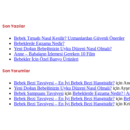
Son Yazılar
Bebek Tırnağı Nasıl Kesilir? Uzmanlardan Güvenli Öneriler
Bebeklerde Egzama Nedir?
Yeni Doğan Bebeğinizin Uyku Düzeni Nasıl Olmalı?
Anne – Babaların İzlemesi Gereken 10 Film
Bebekler İçin Özel Banyo Ürünleri
Son Yorumlar
Bebek Bezi Tavsiyesi – En İyi Bebek Bezi Hangisidir?
için
An
Yeni Doğan Bebeğinizin Uyku Düzeni Nasıl Olmalı?
için
Ayşe
Bebek Şampuanı Tavsiyesi
için
Bebeklerde Egzama Nedir? | A
Bebek Bezi Tavsiyesi – En İyi Bebek Bezi Hangisidir?
için
Beb
Bebek Bezi Tavsiyesi – En İyi Bebek Bezi Hangisidir?
için
Kri