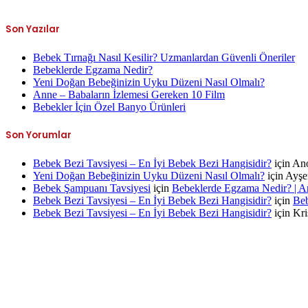
Son Yazılar
Bebek Tırnağı Nasıl Kesilir? Uzmanlardan Güvenli Öneriler
Bebeklerde Egzama Nedir?
Yeni Doğan Bebeğinizin Uyku Düzeni Nasıl Olmalı?
Anne – Babaların İzlemesi Gereken 10 Film
Bebekler İçin Özel Banyo Ürünleri
Son Yorumlar
Bebek Bezi Tavsiyesi – En İyi Bebek Bezi Hangisidir?
için
An
Yeni Doğan Bebeğinizin Uyku Düzeni Nasıl Olmalı?
için
Ayşe
Bebek Şampuanı Tavsiyesi
için
Bebeklerde Egzama Nedir? | A
Bebek Bezi Tavsiyesi – En İyi Bebek Bezi Hangisidir?
için
Beb
Bebek Bezi Tavsiyesi – En İyi Bebek Bezi Hangisidir?
için
Kri