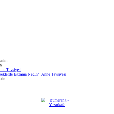
onim
n
nne Tavsiyesi
eklerde Egzama Nedir? | Anne Tavsiyesi
stin