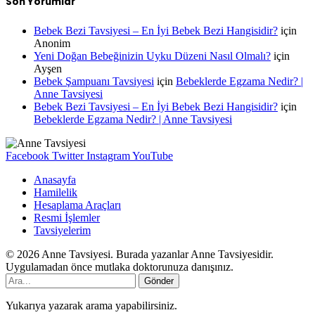
Son Yorumlar
Bebek Bezi Tavsiyesi – En İyi Bebek Bezi Hangisidir?
için
Anonim
Yeni Doğan Bebeğinizin Uyku Düzeni Nasıl Olmalı?
için
Ayşen
Bebek Şampuanı Tavsiyesi
için
Bebeklerde Egzama Nedir? |
Anne Tavsiyesi
Bebek Bezi Tavsiyesi – En İyi Bebek Bezi Hangisidir?
için
Bebeklerde Egzama Nedir? | Anne Tavsiyesi
Facebook
Twitter
Instagram
YouTube
Anasayfa
Hamilelik
Hesaplama Araçları
Resmi İşlemler
Tavsiyelerim
© 2026 Anne Tavsiyesi. Burada yazanlar Anne Tavsiyesidir.
Uygulamadan önce mutlaka doktorunuza danışınız.
Gönder
Yukarıya yazarak arama yapabilirsiniz.