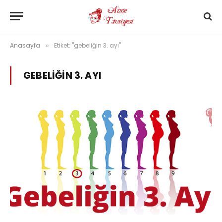
Anasayfa
Etiket: "gebeliğin 3. ayı"
»
GEBELIĞIN 3. AYI