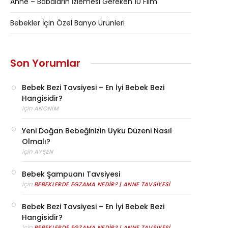
Anne – Babaların İzlemesi Gereken 10 Film
Bebekler İçin Özel Banyo Ürünleri
Son Yorumlar
Bebek Bezi Tavsiyesi – En İyi Bebek Bezi
Hangisidir?
için
ANONIM
Yeni Doğan Bebeğinizin Uyku Düzeni Nasıl
Olmalı?
için
AYŞEN
Bebek Şampuanı Tavsiyesi
için
BEBEKLERDE EGZAMA NEDIR? | ANNE TAVSIYESI
Bebek Bezi Tavsiyesi – En İyi Bebek Bezi
Hangisidir?
için
BEBEKLERDE EGZAMA NEDIR? | ANNE TAVSIYESI