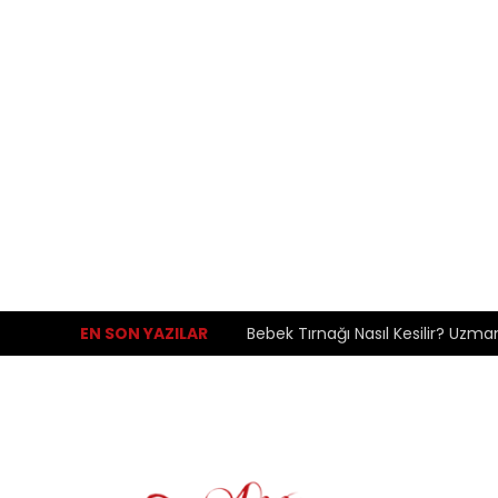
EN SON YAZILAR
Bebek Tırnağı Nasıl Kesilir? Uzma