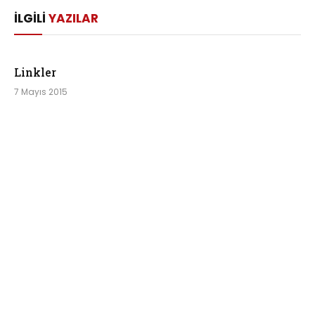
İLGILI
YAZILAR
Linkler
7 Mayıs 2015
emziği bırakmak
10 Haziran 2012
okul seçmek
29 Mayıs 2012
YORUM EKLE