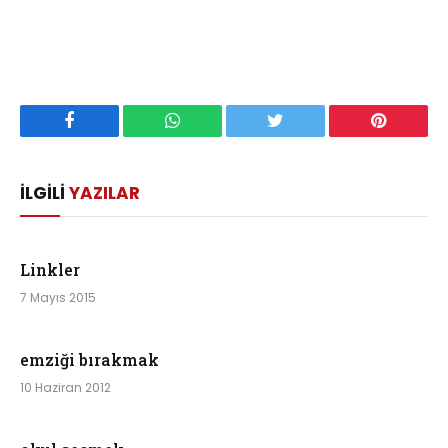
Facebook
WhatsApp
Twitter
Pinterest
İLGILI
YAZILAR
Linkler
7 Mayıs 2015
emziği bırakmak
10 Haziran 2012