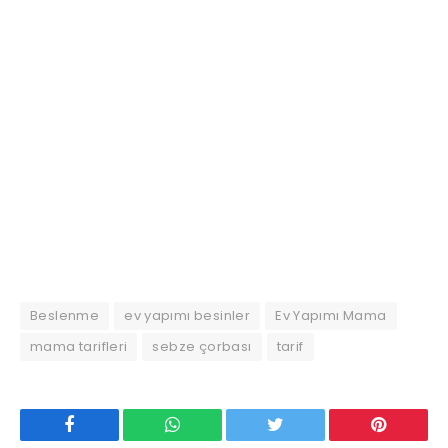
Beslenme
ev yapımı besinler
Ev Yapımı Mama
mama tarifleri
sebze çorbası
tarif
Facebook
WhatsApp
Twitter
Pinterest