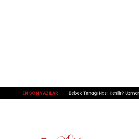
EN SON YAZILAR
Bebek Tırnağı Nasıl Kesilir? Uzma