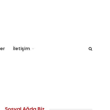
ler
İletişim
Sosyal Ağda Biz