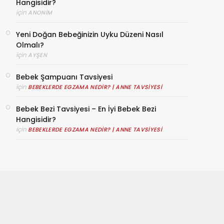
Hangisidir?
için
ANONIM
Yeni Doğan Bebeğinizin Uyku Düzeni Nasıl
Olmalı?
için
AYŞEN
Bebek Şampuanı Tavsiyesi
için
BEBEKLERDE EGZAMA NEDIR? | ANNE TAVSIYESI
Bebek Bezi Tavsiyesi – En İyi Bebek Bezi
Hangisidir?
için
BEBEKLERDE EGZAMA NEDIR? | ANNE TAVSIYESI