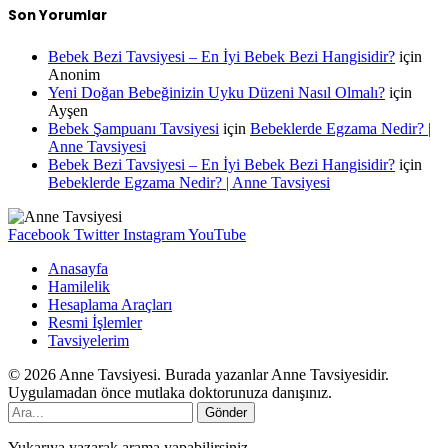
Son Yorumlar
Bebek Bezi Tavsiyesi – En İyi Bebek Bezi Hangisidir?
için
Anonim
Yeni Doğan Bebeğinizin Uyku Düzeni Nasıl Olmalı?
için
Ayşen
Bebek Şampuanı Tavsiyesi
için
Bebeklerde Egzama Nedir? |
Anne Tavsiyesi
Bebek Bezi Tavsiyesi – En İyi Bebek Bezi Hangisidir?
için
Bebeklerde Egzama Nedir? | Anne Tavsiyesi
Facebook
Twitter
Instagram
YouTube
Anasayfa
Hamilelik
Hesaplama Araçları
Resmi İşlemler
Tavsiyelerim
© 2026 Anne Tavsiyesi. Burada yazanlar Anne Tavsiyesidir.
Uygulamadan önce mutlaka doktorunuza danışınız.
Gönder
Yukarıya yazarak arama yapabilirsiniz.