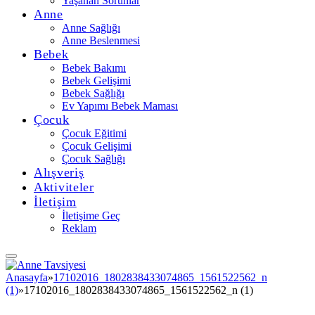
Yaşanan Sorunlar
Anne
Anne Sağlığı
Anne Beslenmesi
Bebek
Bebek Bakımı
Bebek Gelişimi
Bebek Sağlığı
Ev Yapımı Bebek Maması
Çocuk
Çocuk Eğitimi
Çocuk Gelişimi
Çocuk Sağlığı
Alışveriş
Aktiviteler
İletişim
İletişime Geç
Reklam
Anasayfa
»
17102016_1802838433074865_1561522562_n
(1)
»
17102016_1802838433074865_1561522562_n (1)