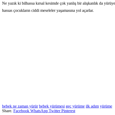
Ne yazık ki bilhassa kırsal kesimde çok yanlış bir alışkanlık da yürü
hassas çocukların ciddi meseleler yaşamasına yol açarlar.
bebek ne zaman yürür
bebek yürümesi
geç yürüme
ilk adım
yürüme
Share.
Facebook
WhatsApp
Twitter
Pinterest