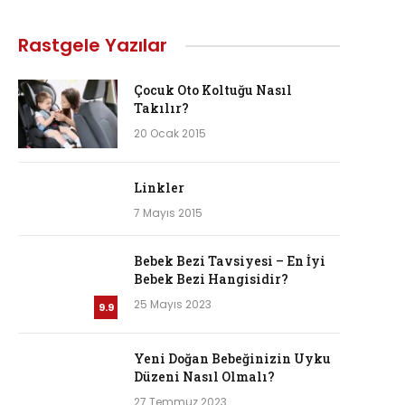
Rastgele Yazılar
Çocuk Oto Koltuğu Nasıl
Takılır?
20 Ocak 2015
Linkler
7 Mayıs 2015
Bebek Bezi Tavsiyesi – En İyi
Bebek Bezi Hangisidir?
25 Mayıs 2023
9.9
Yeni Doğan Bebeğinizin Uyku
Düzeni Nasıl Olmalı?
27 Temmuz 2023