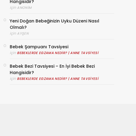
Hangisidir?
için
ANONIM
Yeni Doğan Bebeğinizin Uyku Düzeni Nasıl
Olmalı?
için
AYŞEN
Bebek Şampuanı Tavsiyesi
için
BEBEKLERDE EGZAMA NEDIR? | ANNE TAVSIYESI
Bebek Bezi Tavsiyesi – En İyi Bebek Bezi
Hangisidir?
için
BEBEKLERDE EGZAMA NEDIR? | ANNE TAVSIYESI