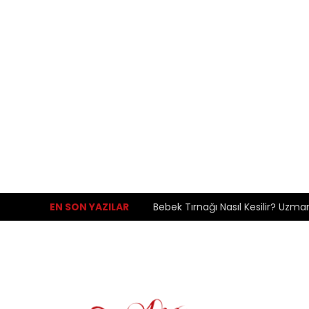
EN SON YAZILAR
Bebek Tırnağı Nasıl Kesilir? Uzma