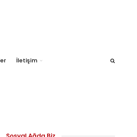
ler
İletişim
Sosyal Ağda Biz