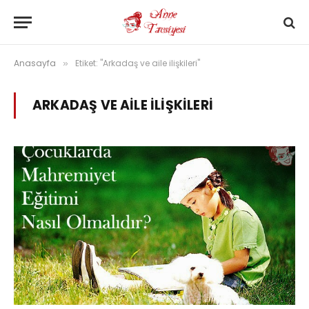
Anasayfa
Etiket: "Arkadaş ve aile ilişkileri"
»
ARKADAŞ VE AILE ILIŞKILERI