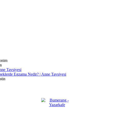
onim
n
nne Tavsiyesi
eklerde Egzama Nedir? | Anne Tavsiyesi
stin