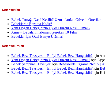
Son Yazılar
Bebek Tırnağı Nasıl Kesilir? Uzmanlardan Güvenli Öneriler
Bebeklerde Egzama Nedir?
Yeni Doğan Bebeğinizin Uyku Düzeni Nasıl Olmalı?
Anne – Babaların İzlemesi Gereken 10 Film
Bebekler İçin Özel Banyo Ürünleri
Son Yorumlar
Bebek Bezi Tavsiyesi – En İyi Bebek Bezi Hangisidir?
için
An
Yeni Doğan Bebeğinizin Uyku Düzeni Nasıl Olmalı?
için
Ayşe
Bebek Şampuanı Tavsiyesi
için
Bebeklerde Egzama Nedir? | A
Bebek Bezi Tavsiyesi – En İyi Bebek Bezi Hangisidir?
için
Beb
Bebek Bezi Tavsiyesi – En İyi Bebek Bezi Hangisidir?
için
Kri