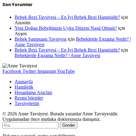
Son Yorumlar
Bebek Bezi Tavsiyesi – En İyi Bebek Bezi Hangisidir?
için
Anonim
Yeni Doğan Bebeğinizin Uyku Düzeni Nasıl Olmalı?
için
Ayşen
Bebek Şampuanı Tavsiyesi
için
Bebeklerde Egzama Nedir? |
Anne Tavsiyesi
Bebek Bezi Tavsiyesi – En İyi Bebek Bezi Hangisidir?
için
Bebeklerde Egzama Nedir? | Anne Tavsiyesi
Facebook
Twitter
Instagram
YouTube
Anasayfa
Hamilelik
Hesaplama Araçları
Resmi İşlemler
Tavsiyelerim
© 2026 Anne Tavsiyesi. Burada yazanlar Anne Tavsiyesidir.
Uygulamadan önce mutlaka doktorunuza danışınız.
Gönder
Yukarıya yazarak arama yapabilirsiniz.