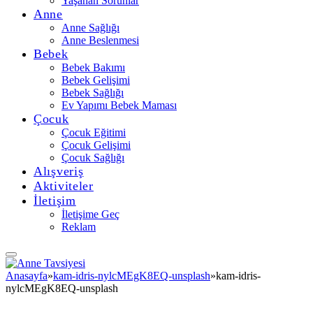
Yaşanan Sorunlar
Anne
Anne Sağlığı
Anne Beslenmesi
Bebek
Bebek Bakımı
Bebek Gelişimi
Bebek Sağlığı
Ev Yapımı Bebek Maması
Çocuk
Çocuk Eğitimi
Çocuk Gelişimi
Çocuk Sağlığı
Alışveriş
Aktiviteler
İletişim
İletişime Geç
Reklam
Anasayfa
»
kam-idris-nylcMEgK8EQ-unsplash
»
kam-idris-
nylcMEgK8EQ-unsplash