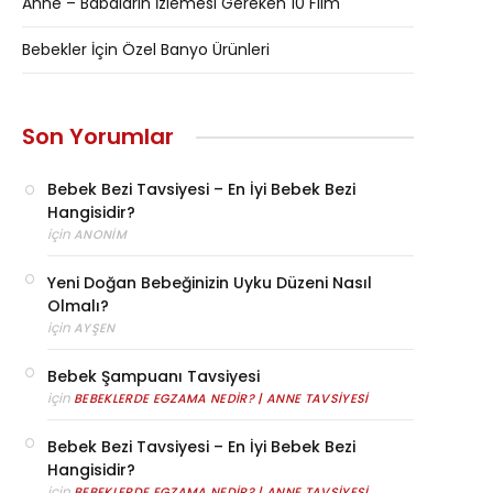
Anne – Babaların İzlemesi Gereken 10 Film
Bebekler İçin Özel Banyo Ürünleri
Son Yorumlar
Bebek Bezi Tavsiyesi – En İyi Bebek Bezi
Hangisidir?
için
ANONIM
Yeni Doğan Bebeğinizin Uyku Düzeni Nasıl
Olmalı?
için
AYŞEN
Bebek Şampuanı Tavsiyesi
için
BEBEKLERDE EGZAMA NEDIR? | ANNE TAVSIYESI
Bebek Bezi Tavsiyesi – En İyi Bebek Bezi
Hangisidir?
için
BEBEKLERDE EGZAMA NEDIR? | ANNE TAVSIYESI