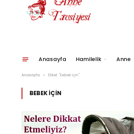
Anasayfa
Hamilelik
Anne
Anasayfa
Etiket: "bebek için"
»
BEBEK IÇIN