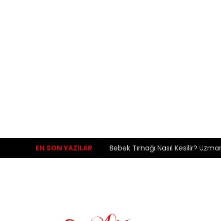
EN SON YAZILAR
Bebek Tırnağı Nasıl Kesilir? Uzma