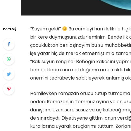
“Suyum geldi”
Bu cümleyi hamilelik ile hiç
PAYLAŞ
bir kere duymuşsunuzdur eminim. Bende ilk
çocukluktan beri aşinayım bu su muhabbetine
işe yarar hiç de merak etmemiştim o zaman
“Bak suyun rengine! Bebeğin kakasını yapmış i
ben beklerim normal doğumu ama riskli, bile
önemini tecrübeyle sabitleyerek anlamış ol
Hamileyken ramazan orucu tutup tutmama 
nedeni Ramazan’ın Temmuz ayına ve en uzun
danıştım. Uzun süre susuz ve aç kalacağım iç
de sınırdaydı. Diyetisyene gittim, onun verdiği 
kurallarına uyarak oruçlarımı tuttum. Zorla