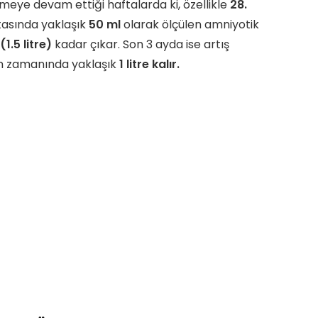
eye devam ettiği haftalarda ki, özellikle
28.
ftasında yaklaşık
50 ml
olarak ölçülen amniyotik
(1.5 litre)
kadar çıkar. Son 3 ayda ise artış
m zamanında yaklaşık
1 litre kalır.