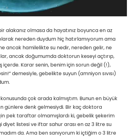
 bir alakanız olmasa da hayatınız boyunca en az
 olarak nereden duydum hiç hatırlamıyorum ama
 ancak hamilelikte su nedir, nereden gelir, ne
lar, ancak doğumumda doktorun keseyi açtırıp,
çerde. Karar senin, benim için sorun değil (!),
sin!” demesiyle, gebelikte suyun (amniyon sıvısı)
dum.
konusunda çok arada kalmıştım. Bunun en büyük
 günlere denk gelmesiydi. Bir kaç doktora
in pek taraftar olmamışlardı ki, gebelik şekerim
diyet listesi ve iftar sahur arası en az 3 litre su
nmadım da. Ama ben sanıyorum ki içtiğim o 3 litre