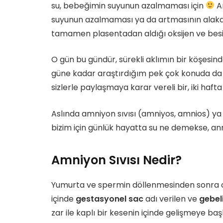
su, bebeğimin suyunun azalmaması için
A
suyunun azalmaması ya da artmasının alaka
tamamen plasentadan aldığı oksijen ve besin
O gün bu gündür, sürekli aklımın bir köşesind
güne kadar araştırdığım pek çok konuda da 
sizlerle paylaşmaya karar vereli bir, iki haf
Aslında amniyon sıvısı (amniyos, amnios) ya d
bizim için günlük hayatta su ne demekse, an
Amniyon Sıvısı Nedir?
Yumurta ve spermin döllenmesinden sonra 
içinde
gestasyonel sac
adı verilen ve
gebeli
zar ile kaplı bir kesenin içinde gelişmeye ba