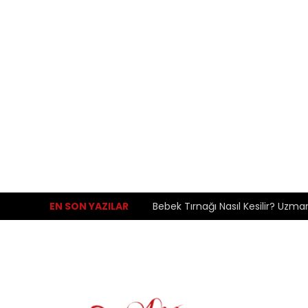
EN SON YAZILAR
Bebek Tırnağı Nasıl Kesilir? Uzma