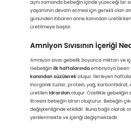
aynı zamanda bebeğin içinde yüzeceği bir sı
yaşamının devam etmesi için gerekli olan amni
gününden itibaren anne kanından üretilirken
üretilmeye başlar.
Amniyon Sıvısının İçeriği Ne
Amniyon sıvısı gebelik boyunca miktarı ve içer
Gebeliğin
ilk haftalarında
embriyoya besin v
kanından süzülerek
oluşur. İlerleyen haftal
inorganik tuzlar, protein, yağ, karbonhidrat,
üretilen
idrardan
oluşur. Özellikle gebeliğin
litresini bebeğin idrarı oluşturur. Bebeğin çı
değişkenliğinde etkilidir. Buna bağlı olarak o
yenilenmekte ve içeriği değişmektedir.