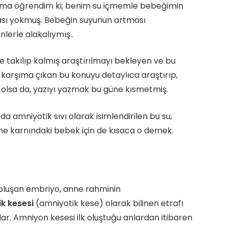
ma öğrendim ki; benim su içmemle bebeğimin
sı yokmuş. Bebeğin suyunun artması
lerle alakalıymış..
e takılıp kalmış araştırılmayı bekleyen ve bu
karşıma çıkan bu konuyu detaylıca araştırıp,
ta olsa da, yazıyı yazmak bu güne kısmetmiş.
a amniyotik sıvı olarak isimlendirilen bu su,
ne karnındaki bebek için de kısaca o demek.
oluşan embriyo, anne rahminin
k kesesi
(amniyotik kese) olarak bilinen etrafı
şlar. Amniyon kesesi ilk oluştuğu anlardan itibaren