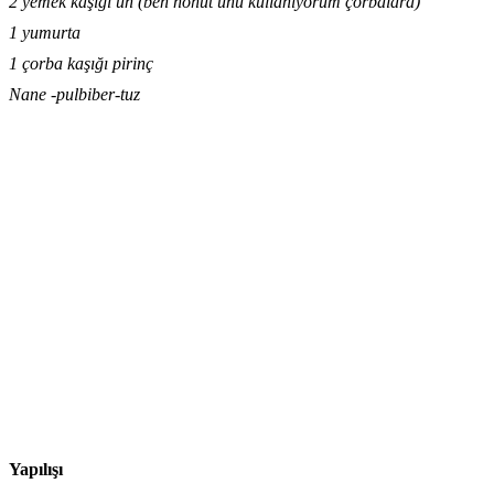
2 yemek kaşığı un (ben nohut unu kullanıyorum çorbalara)
1 yumurta
1 çorba kaşığı pirinç
Nane -pulbiber-tuz
Yapılışı