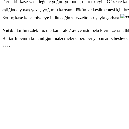
Derin bir kase yada leğene yoğurt,yumurta, un u ekleyin. Güzelce karışt
eşliğinde yavaş yavaş yoğurtlu karışımı dökün ve kesilmemesi için hızlı
Sonuç kase kase miydeye indireceğiniz lezzette bir yayla çorbası
Not:
bu tarifimizdeki tuzu çıkartarak 7 ay ve üstü bebeklerinize rahatlık
Bu tarifi benim kullandığım malzemelerle beraber yaparsanız besleyici 
????