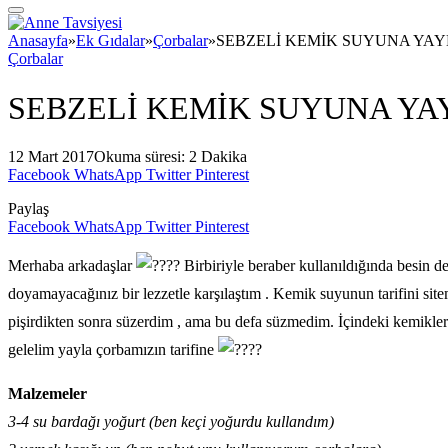
Anasayfa
»
Ek Gıdalar
»
Çorbalar
»
SEBZELİ KEMİK SUYUNA YAY
Çorbalar
SEBZELİ KEMİK SUYUNA YA
12 Mart 2017
Okuma süresi: 2 Dakika
Facebook
WhatsApp
Twitter
Pinterest
Paylaş
Facebook
WhatsApp
Twitter
Pinterest
Merhaba arkadaşlar
Birbiriyle beraber kullanıldığında besin d
doyamayacağınız bir lezzetle karşılaştım . Kemik suyunun tarifini sit
pişirdikten sonra süzerdim , ama bu defa süzmedim. İçindeki kemikleri ç
gelelim yayla çorbamızın tarifine
Malzemeler
3-4 su bardağı yoğurt (ben keçi yoğurdu kullandım)