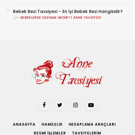
Bebek Bezi Tavsiyesi – En İyi Bebek Bezi Hangisidir?
için
BEBEKLERDE EGZAMA NEDIR? | ANNE TAVSIYESI
Facebook
Twitter
Instagram
YouTube
ANASAYFA
HAMILELIK
HESAPLAMA ARAÇLARI
RESMI İŞLEMLER
TAVSIYELERIM