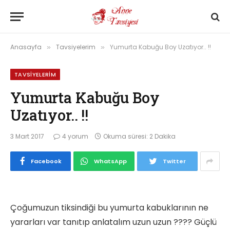
Anasayfa
Tavsiyelerim
Yumurta Kabuğu Boy Uzatıyor.. !!
»
»
TAVSIYELERIM
Yumurta Kabuğu Boy
Uzatıyor.. !!
3 Mart 2017
4 yorum
Okuma süresi: 2 Dakika
Facebook
WhatsApp
Twitter
Çoğumuzun tiksindiği bu yumurta kabuklarının ne
yararları var tanıtıp anlatalım uzun uzun ???? Güçlü