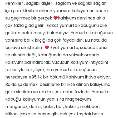
kemikler , sağlıklı dişler , sağlam ve sağlıklı saçlar
için gerekli vitaminlerin yanı sıra kalsiyumun önemi
su geçirmez bir gerçek
kalsiyum denilince akla
çok fazla gıda gelir . Fakat yumurta kabuğunu dile
getiren pek kimseyi bulamayız . Yumurta kabuğunun
yanı sıra balık kılçığı da çok faydalıdır . Bu notu da
buraya sıkıştıralım
Evet yumurta, sadece sarısı
ve akında değil, kabuğunda da yüksek oranda
kalsiyum barındırarak, vücudun kalsiyum ihtiyacını
fazlasıyla karşılıyor; zira yumurta kabuğunun
neredeyse %95’lik bir bölümü kalsiyum ihtiva ediyor.
Bu da şu demek: besinlerle birlikte alınan kalsiyuma
göre sindirim ve emilimi çok daha fazladır. Yumurta
kabuğu, kalsiyumun yanı sıra magnezyum,
manganez, demir, bakır, bor, kükürt, molibden,
silikon, çinko ve bunun gibi pek çok faydalı besin